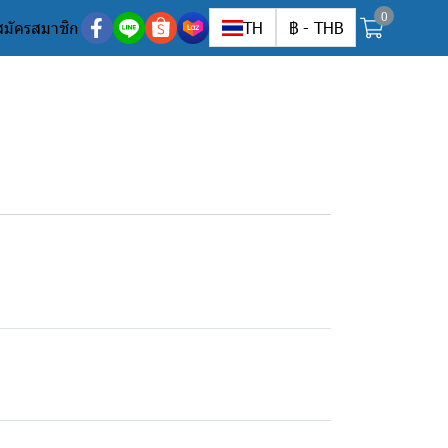
0
สมัครสมาชิก
TH
฿
-
THB