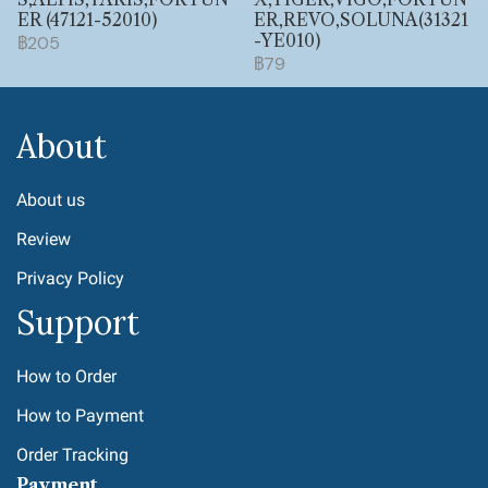
ER (47121-52010)
ER,REVO,SOLUNA(31321
-YE010)
฿205
฿79
About
About us
Review
Privacy Policy
Support
How to Order
How to Payment
Order Tracking
Payment