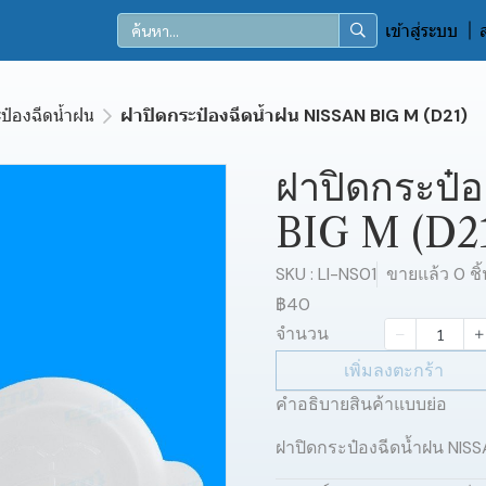
เข้าสู่ระบบ
ป๋องฉีดน้ำฝน
ฝาปิดกระป๋องฉีดน้ำฝน NISSAN BIG M (D21)
ฝาปิดกระป๋
BIG M (D2
SKU : LI-NS01
ขายแล้ว 0 ชิ้
฿40
จำนวน
เพิ่มลงตะกร้า
คำอธิบายสินค้าแบบย่อ
ฝาปิดกระป๋องฉีดน้ำฝน NISS