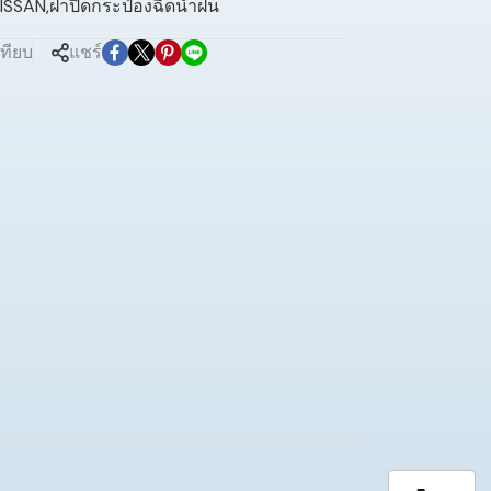
ISSAN
,
ฝาปิดกระป๋องฉีดน้ำฝน
เทียบ
แชร์