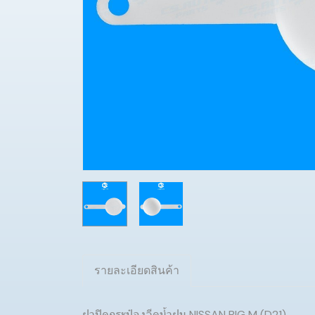
รายละเอียดสินค้า
ฝาปิดกระป๋องฉีดน้ำฝน NISSAN BIG M (D21)