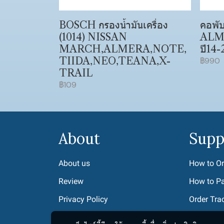
BOSCH กรองน้ำมันเครื่อง
คอพั
(1014) NISSAN
ALME
MARCH,ALMERA,NOTE,
ปี14-2
TIIDA,NEO,TEANA,X-
฿990
TRAIL
฿109
About
Supp
About us
How to Or
Review
How to P
Privacy Policy
Order Tra