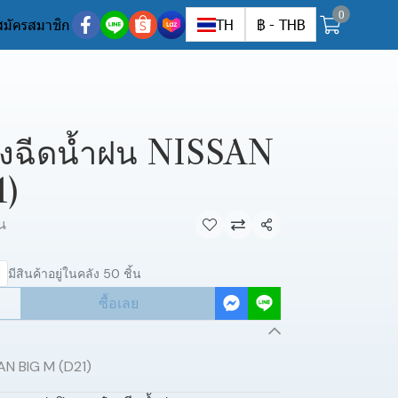
0
สมัครสมาชิก
TH
฿
-
THB
องฉีดน้ำฝน NISSAN
1)
น
แชร์
มีสินค้าอยู่ในคลัง 50 ชิ้น
ซื้อเลย
AN BIG M (D21)