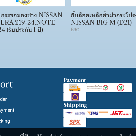
บกระจกมองข้าง NISSAN
กิ๊บล็อคเหล็กค้ำฝากระโปร
RA ปี19-24,NOTE
NISSAN BIG M (D21)
4 (รับประกัน 1 ปี)
฿30
Payment
ort
der
Shipping
ayment
cking