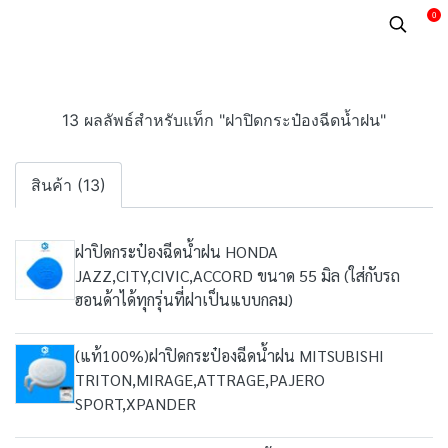
0
13 ผลลัพธ์สำหรับแท็ก "ฝาปิดกระป๋องฉีดน้ำฝน"
สินค้า (13)
ฝาปิดกระป๋องฉีดน้ำฝน HONDA
JAZZ,CITY,CIVIC,ACCORD ขนาด 55 มิล (ใส่กับรถ
ฮอนด้าได้ทุกรุ่นที่ฝาเป็นแบบกลม)
(แท้100%)ฝาปิดกระป๋องฉีดน้ำฝน MITSUBISHI
TRITON,MIRAGE,ATTRAGE,PAJERO
SPORT,XPANDER