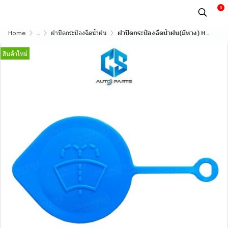
0
Home
...
ฝาปิดกระป๋องฉีดน้ำฝน
ฝาปิดกระป๋องฉีดน้ำฝน(มีหาง) HONDA JAZZ,CITY,CIVIC,ACCORD ขนาด 55 มิล (ใส่กับรถฮอนด้าได้ทุกรุ่นที่ฝาเป็นแบบกลม)
สินค้าใหม่